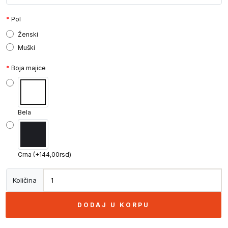
Pol
Ženski
Muški
Boja majice
Bela
Crna (+144,00rsd)
Količina
DODAJ U KORPU