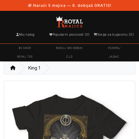
🎁 Naruči 5 majica — 6. dobijaš GRATIS!
Moj nalog
Popularni proizvodi (0)
Korpa za kupovinu (0)
BŠ SHOP
NEGUJ MO SRBSKI
PUMPAJ
ROYAL TEE
CLD
JADAC
King 1