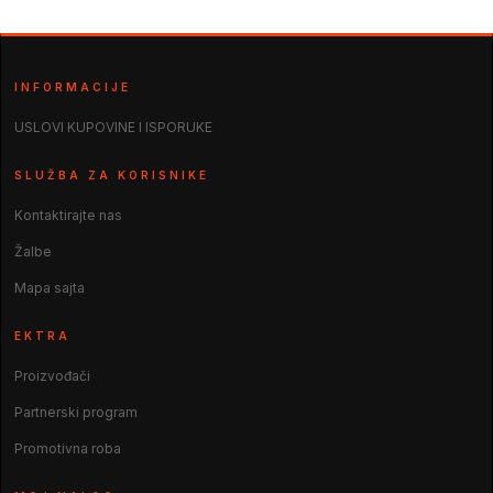
INFORMACIJE
USLOVI KUPOVINE I ISPORUKE
SLUŽBA ZA KORISNIKE
Kontaktirajte nas
Žalbe
Mapa sajta
EKTRA
Proizvođači
Partnerski program
Promotivna roba