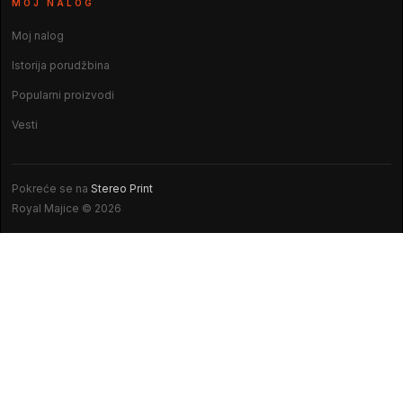
MOJ NALOG
Moj nalog
Istorija porudžbina
Popularni proizvodi
Vesti
Pokreće se na
Stereo Print
Royal Majice © 2026