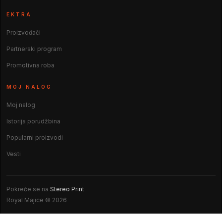
EKTRA
Proizvođači
Partnerski program
Promotivna roba
MOJ NALOG
Moj nalog
Istorija porudžbina
Popularni proizvodi
Vesti
Pokreće se na
Stereo Print
Royal Majice © 2026