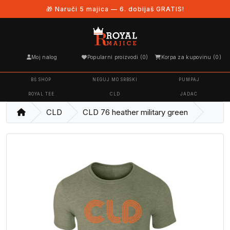
🎁 Naruči 5 majica — 6. dobijaš GRATIS!
Moj nalog
Popularni proizvodi (0)
Korpa za kupovinu (0)
BŠ SHOP
NEGUJ MO SRBSKI
PUMPAJ
ROYAL TEE
CLD
JADAC
CLD
CLD 76 heather military green