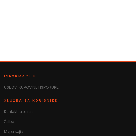
INFORMACIJE
USLOVI KUPOVINE I ISPORUKE
SLUŽBA ZA KORISNIKE
Kontaktirajte nas
Žalbe
Mapa sajta