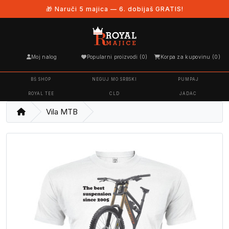
🎁 Naruči 5 majica — 6. dobijaš GRATIS!
Moj nalog
Popularni proizvodi (0)
Korpa za kupovinu (0)
BŠ SHOP
NEGUJ MO SRBSKI
PUMPAJ
ROYAL TEE
CLD
JADAC
Vila MTB