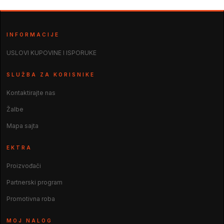
INFORMACIJE
USLOVI KUPOVINE I ISPORUKE
SLUŽBA ZA KORISNIKE
Kontaktirajte nas
Žalbe
Mapa sajta
EKTRA
Proizvođači
Partnerski program
Promotivna roba
MOJ NALOG