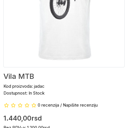
Vila MTB
Kod proizvoda: jadac
Dostupnost: In Stock
0 recenzija
/
Napišite recenziju
1.440,00rsd
Bez PDV-a: 1.200,00rsd