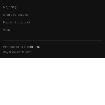
Moj nalog
Istorija porudžbina
Popularni proizvodi
Vesti
Pokreće se na
Stereo Print
Royal Majice © 2026