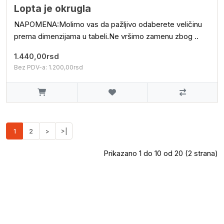
Lopta je okrugla
NAPOMENA:Molimo vas da pažljivo odaberete veličinu
prema dimenzijama u tabeli.Ne vršimo zamenu zbog ..
1.440,00rsd
Bez PDV-a: 1.200,00rsd
1
2
>
>|
Prikazano 1 do 10 od 20 (2 strana)