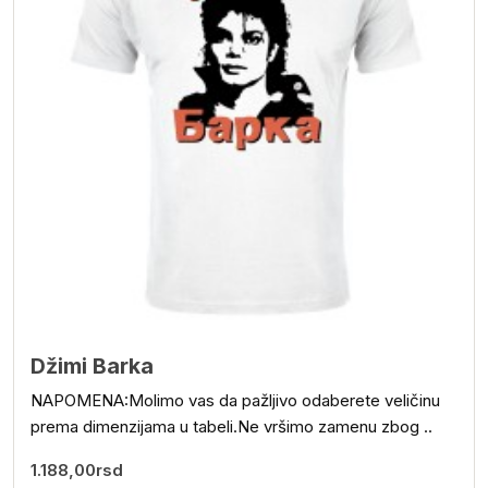
Džimi Barka
NAPOMENA:Molimo vas da pažljivo odaberete veličinu
prema dimenzijama u tabeli.Ne vršimo zamenu zbog ..
1.188,00rsd