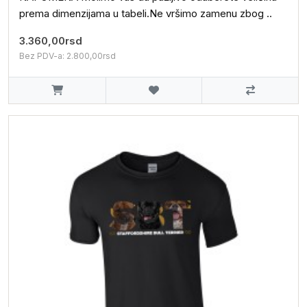
prema dimenzijama u tabeli.Ne vršimo zamenu zbog ..
3.360,00rsd
Bez PDV-a: 2.800,00rsd