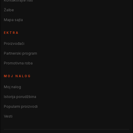
Kontaktirajte nas
Žalbe
Mapa sajta
EKTRA
Proizvođači
Partnerski program
Promotivna roba
MOJ NALOG
Moj nalog
Istorija porudžbina
Popularni proizvodi
Vesti