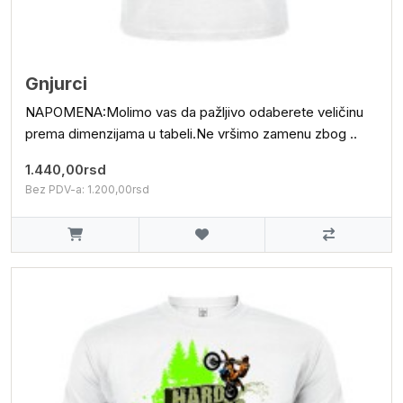
Gnjurci
NAPOMENA:Molimo vas da pažljivo odaberete veličinu
prema dimenzijama u tabeli.Ne vršimo zamenu zbog ..
1.440,00rsd
Bez PDV-a: 1.200,00rsd