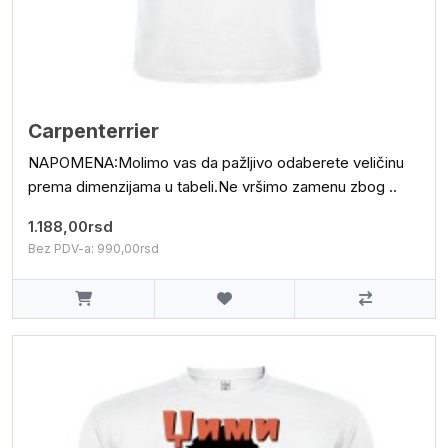
Carpenterrier
NAPOMENA:Molimo vas da pažljivo odaberete veličinu
prema dimenzijama u tabeli.Ne vršimo zamenu zbog ..
1.188,00rsd
Bez PDV-a: 990,00rsd