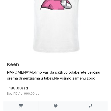
Keen
NAPOMENA:Molimo vas da pažljivo odaberete veličinu
prema dimenzijama u tabeli.Ne vršimo zamenu zbog ..
1.188,00rsd
Bez PDV-a: 990,00rsd