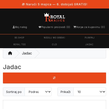
🎁 Naruči 5 majica — 6. dobijaš GRATIS!
Moj nalog
Popularni proizvodi (0)
Korpa za kupovinu (0)
BŠ SHOP
NEGUJ MO SRBSKI
PUMPAJ
ROYAL TEE
CLD
JADAC
Jadac
Jadac
Sortiraj po
Prikaži