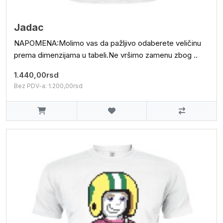
Jadac
NAPOMENA:Molimo vas da pažljivo odaberete veličinu
prema dimenzijama u tabeli.Ne vršimo zamenu zbog ..
1.440,00rsd
Bez PDV-a: 1.200,00rsd